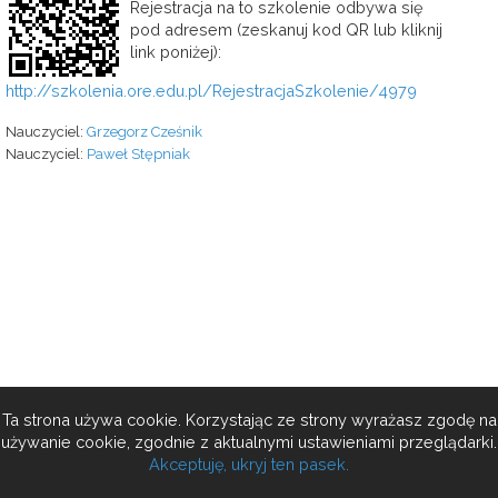
Rejestracja na to szkolenie odbywa się
pod adresem (zeskanuj kod QR lub kliknij
link poniżej):
http://szkolenia.ore.edu.pl/RejestracjaSzkolenie/4979
Nauczyciel:
Grzegorz Cześnik
Nauczyciel:
Paweł Stępniak
Ta strona używa cookie. Korzystając ze strony wyrażasz zgodę na
używanie cookie, zgodnie z aktualnymi ustawieniami przeglądarki.
Akceptuję, ukryj ten pasek.