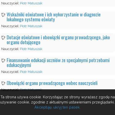
Nauczyciel:
Piotr Matuszak
Wskaźniki oświatowe i ich wykorzystanie w diagnozie
lokalnego systemu oświaty
Nauczyciel:
Piotr Matuszak
Dotacje oświatowe i obowiązki organu prowadzącego, jako
organu dotującego
Nauczyciel:
Piotr Matuszak
Finansowanie edukacji uczniów ze specjalnymi potrzebami
edukacyjnymi
Nauczyciel:
Piotr Matuszak
Obowiązki organu prowadzącego wobec nauczycieli
Nauczyciel:
Piotr Matuszak
Ta strona używa cookie. Korzystając ze strony wyrażasz zgodę na
używanie cookie, zgodnie z aktualnymi ustawieniami przeglądarki.
Akceptuję, ukryj ten pasek.