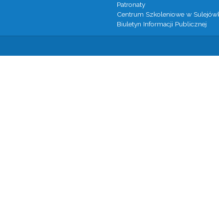
Patronaty
Centrum Szkoleniowe w Sulejów
Biuletyn Informacji Publicznej