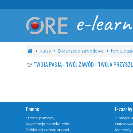
e-learn
Kursy
Doradztwo zawodowe
twoja_pasj
TWOJA PASJA - TWÓJ ZAWÓD - TWOJA PRZYSZŁOŚ
Pomoc
E-zasoby 
Strona pomocy
Zintegro
Rejestracja na szkolenia
Narodowe
Deklaracja dostępności
Materiały