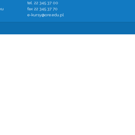
tel. 22 345 37 00
ku
fax 22 345 37 70
e-kursy@ore.edu.pl